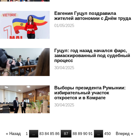
Евгения Гуцул поздравила
жителей автономии с Днём труда
01/05/2025
Гуцул: год назад начался фарс,
замаскированный под судебный
процесс
30/04/2025
Выборы президента Румынии:
избирательный участок
откроется и в Комрате
30/04/2025
« Назад
Вперед »
1
...
83
84
85
86
87
88
89
90
91
...
450