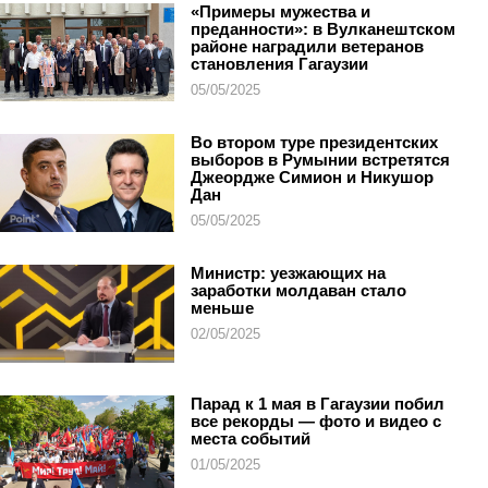
«Примеры мужества и
преданности»: в Вулканештском
районе наградили ветеранов
становления Гагаузии
05/05/2025
Во втором туре президентских
выборов в Румынии встретятся
Джеордже Симион и Никушор
Дан
05/05/2025
Министр: уезжающих на
заработки молдаван стало
меньше
02/05/2025
Парад к 1 мая в Гагаузии побил
все рекорды — фото и видео с
места событий
01/05/2025