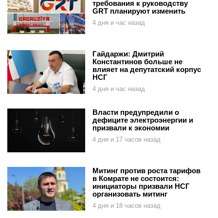
требования к руководству
GRT планируют изменить
4 дня и час назад
Гайдаржи: Дмитрий
Константинов больше не
влияет на депутатский корпус
НСГ
4 дня и час назад
Власти предупредили о
дефиците электроэнергии и
призвали к экономии
4 дня и 17 часов назад
Митинг против роста тарифов
в Комрате не состоится:
инициаторы призвали НСГ
организовать митинг
4 дня и 18 часов назад