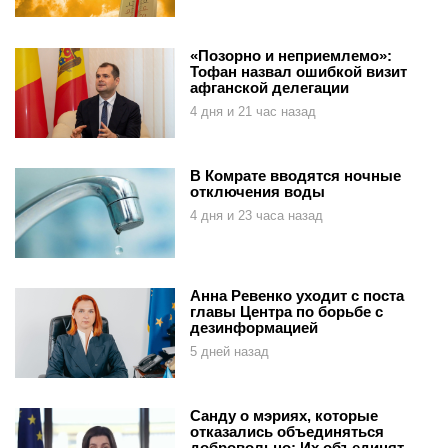
«Позорно и неприемлемо»:
Тофан назвал ошибкой визит
афганской делегации
4 дня и 21 час назад
В Комрате вводятся ночные
отключения воды
4 дня и 23 часа назад
Анна Ревенко уходит с поста
главы Центра по борьбе с
дезинформацией
5 дней назад
Санду о мэриях, которые
отказались объединяться
добровольно: Их объединят