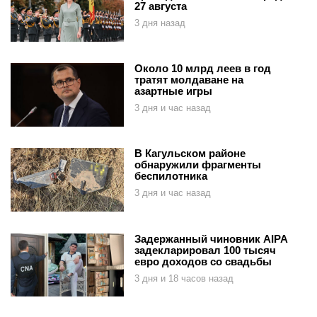
27 августа
3 дня назад
Около 10 млрд леев в год
тратят молдаване на
азартные игры
3 дня и час назад
В Кагульском районе
обнаружили фрагменты
беспилотника
3 дня и час назад
Задержанный чиновник AIPA
задекларировал 100 тысяч
евро доходов со свадьбы
3 дня и 18 часов назад