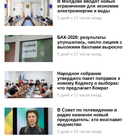
В Молдове вводят новые
ограничения для экономии
электроэнергии и воды
5 дней и 17 часов назад
БАК-2026: результаты
улучшились, число лицеев с
высокими баллами выросло
5 дней и 17 часов назад
Народное собрание
утвердило пакет поправок к
новому Кодексу о выборах:
что предлагает Комрат
5 дней и 17 часов назад
В Совет по телевидению и
радио назначен новый
председатель: кто возглавит
ведомство
5 дней и 18 часов назад