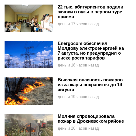
22 тыс. абитуриентов подали
заявки в вузы в первом туре
приема
день и 17 часов назад
Energocom обеспечил
Молдову электроэнергией на
7 августа, но предупредил о
риске роста тарифов
день и 18 часов назад
Высокая опасность пожаров
из-за жары сохранится до 14
августа
день и 19 часов назад
Молния спровоцировала
пожар в Дрокиевском районе
день и 20 часов назад