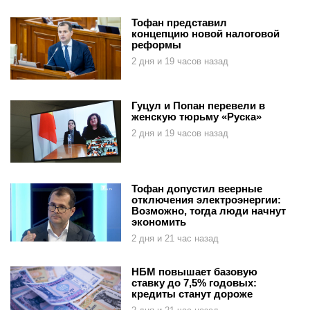
Тофан представил
концепцию новой налоговой
реформы
2 дня и 19 часов назад
Гуцул и Попан перевели в
женскую тюрьму «Руска»
2 дня и 19 часов назад
Тофан допустил веерные
отключения электроэнергии:
Возможно, тогда люди начнут
экономить
2 дня и 21 час назад
НБМ повышает базовую
ставку до 7,5% годовых:
кредиты станут дороже