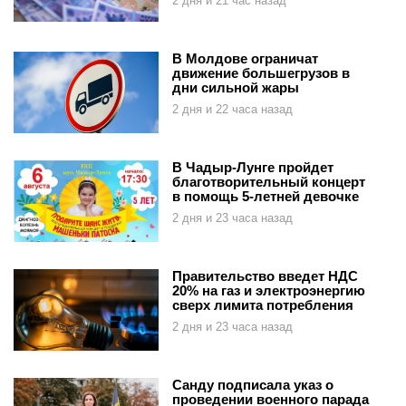
2 дня и 21 час назад
В Молдове ограничат
движение большегрузов в
дни сильной жары
2 дня и 22 часа назад
В Чадыр-Лунге пройдет
благотворительный концерт
в помощь 5-летней девочке
2 дня и 23 часа назад
Правительство введет НДС
20% на газ и электроэнергию
сверх лимита потребления
2 дня и 23 часа назад
Санду подписала указ о
проведении военного парада