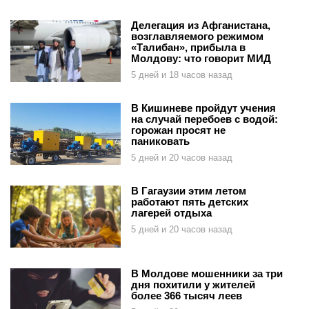
Делегация из Афганистана,
возглавляемого режимом
«Талибан», прибыла в
Молдову: что говорит МИД
5 дней и 18 часов назад
В Кишиневе пройдут учения
на случай перебоев с водой:
горожан просят не
паниковать
5 дней и 20 часов назад
В Гагаузии этим летом
работают пять детских
лагерей отдыха
5 дней и 20 часов назад
В Молдове мошенники за три
дня похитили у жителей
более 366 тысяч леев