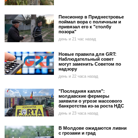
Пенсионер в Приднестровье
поймал вора с поличным и
привязал его к "столбу
позора"
день и 21 час назад
Новые правила для GRT:
Наблюдательный совет
могут заменить Советом по
надзору
день и 22 часа назад
"Последняя капля":
молдавские фермеры
заявили о угрозе массового
банкротства из-за роста НДС
день и 23 часа назад
В Молдове ожидаются ливни
с грозами и град