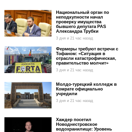
Национальный орган по
неподкупности начал
проверку имущества
бывшего депутата PAS
Александра Трубки
3 дня и 21 час назад
Фермеры требуют встречи с
Тофаном: «Ситуация в
отрасли катастрофическая,
правительство молчит»
3 дня и 21 час назад
Молдо-турецкий колледж в
Комрате официально
учредили
3 дня и 21 час назад
Хаждер посетил
Новоднестровское
водохранилище: Уровень