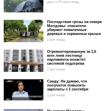
день и 23 часа назад
Последствия грозы на севере
Молдовы: спасатели
убирают поваленные
деревья и сорванные крыши
2 дня назад
Отремонтированную за 1,5
млн леев лестницу
парламента оснастят
системой подогрева
2 дня назад
Санду: Не думаю, что
получится повысить
зарплаты с 1 сентября
2 дня назад
На севере Молдовы