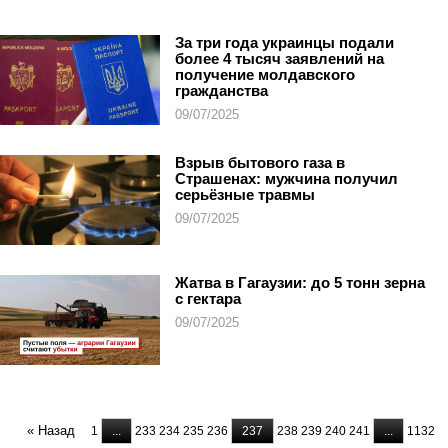
За три года украинцы подали
более 4 тысяч заявлений на
получение молдавского
гражданства
09/07/2025
Взрыв бытового газа в
Страшенах: мужчина получил
серьёзные травмы
09/07/2025
Жатва в Гагаузии: до 5 тонн зерна
с гектара
09/07/2025
« Назад
1
...
233
234
235
236
237
238
239
240
241
...
1132