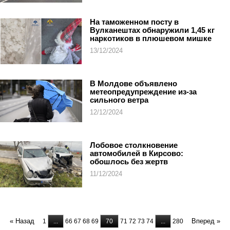
На таможенном посту в
Вулканештах обнаружили 1,45 кг
наркотиков в плюшевом мишке
13/12/2024
В Молдове объявлено
метеопредупреждение из-за
сильного ветра
12/12/2024
Лобовое столкновение
автомобилей в Кирсово:
обошлось без жертв
11/12/2024
« Назад
Вперед »
1
...
66
67
68
69
70
71
72
73
74
...
280