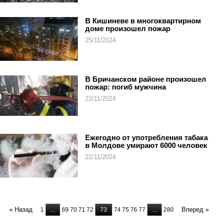
В Кишиневе в многоквартирном
доме произошел пожар
25/11/2024
В Бричанском районе произошел
пожар: погиб мужчина
22/11/2024
Ежегодно от употребления табака
в Молдове умирают 6000 человек
22/11/2024
« Назад
Вперед »
1
...
69
70
71
72
73
74
75
76
77
...
280