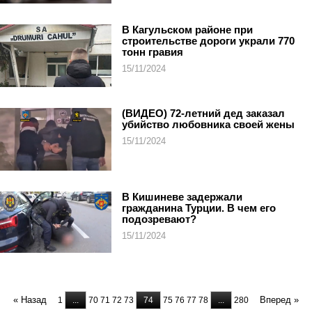
В Кагульском районе при
строительстве дороги украли 770
тонн гравия
15/11/2024
(ВИДЕО) 72-летний дед заказал
убийство любовника своей жены
15/11/2024
В Кишиневе задержали
гражданина Турции. В чем его
подозревают?
15/11/2024
« Назад
Вперед »
1
...
70
71
72
73
74
75
76
77
78
...
280